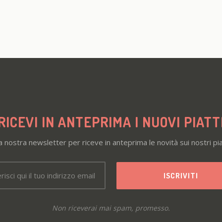
RICEVI IN ANTEPRIMA I NUOVI PIATT
la nostra newsletter per riceve in anteprima le novità sui nostri pia
Non riceverai mai spam, promesso.