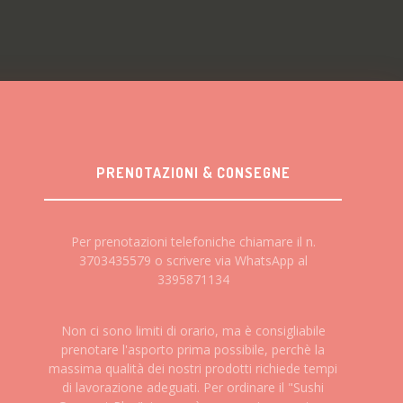
PRENOTAZIONI & CONSEGNE
Per prenotazioni telefoniche chiamare il n.
3703435579 o scrivere via WhatsApp al
3395871134
Non ci sono limiti di orario, ma è consigliabile
prenotare l'asporto prima possibile, perchè la
massima qualità dei nostri prodotti richiede tempi
di lavorazione adeguati. Per ordinare il "Sushi