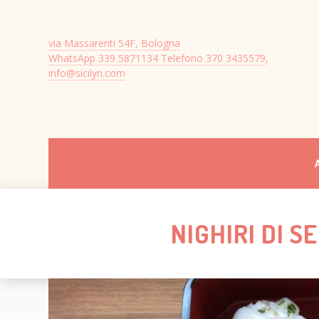
via Massarenti 54F, Bologna
WhatsApp 339 5871134 Telefono 370 3435579
,
info@sicilyn.com
NIGHIRI DI 