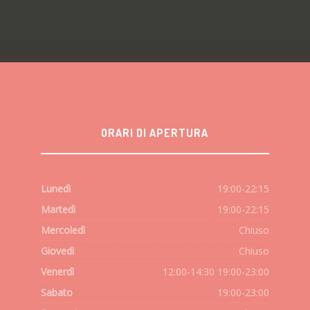
ORARI DI APERTURA
Lunedì
19:00-22:15
Martedì
19:00-22:15
Mercoledì
Chiuso
Giovedì
Chiuso
Venerdì
12:00-14:30 19:00-23:00
Sabato
19:00-23:00