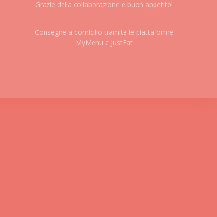
Grazie della collaborazione e buon appetito!
Consegne a domicilio tramite le piattaforme
MyMenu e JustEat