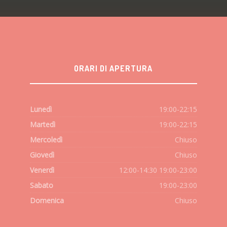
ORARI DI APERTURA
Lunedì
19:00-22:15
Martedì
19:00-22:15
Mercoledì
Chiuso
Giovedì
Chiuso
Venerdì
12:00-14:30 19:00-23:00
Sabato
19:00-23:00
Domenica
Chiuso