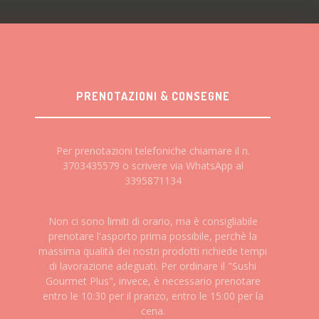
PRENOTAZIONI & CONSEGNE
Per prenotazioni telefoniche chiamare il n.
3703435579 o scrivere via WhatsApp al
3395871134
Non ci sono limiti di orario, ma è consigliabile
prenotare l'asporto prima possibile, perchè la
massima qualità dei nostri prodotti richiede tempi
di lavorazione adeguati. Per ordinare il "Sushi
Gourmet Plus", invece, è necessario prenotare
entro le 10:30 per il pranzo, entro le 15:00 per la
cena.