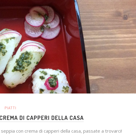
PIATTI
N CREMA DI CAPPERI DELLA CASA
 seppia con crema di capperi della casa, passate a trovarci!